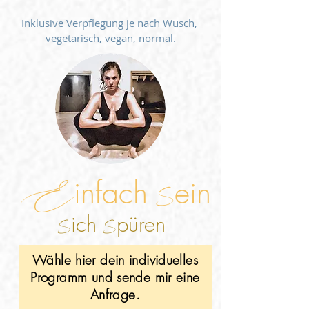
Inklusive Verpflegung je nach Wusch,
vegetarisch, vegan, normal.
E
infach
ein
S
ich
püren
S
S
Wähle hier dein individuelles
Programm und sende mir eine
Anfrage.