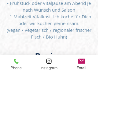
- Frühstück oder VitalJause am Abend je
nach Wunsch und Saison
- 1 Mahlzeit Vitalkost. Ich koche für Dich
oder wir kochen gemeinsam.
(vegan / vegetarisch / regionaler frischer
Fisch / Bio Huhn)
Preise
Phone
Instagram
Email
auf Anfrage und nach Vereinbarung
Ort
www.ZentrumLandsee.co
m
Der Ort bietet
Holzparkett-Seminarraum,
Schwimmbiotop,